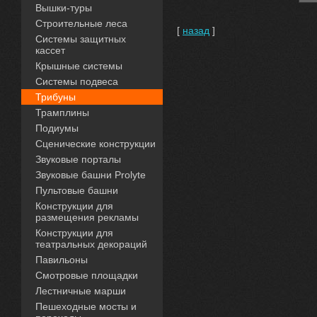
Вышки-туры
Строительные леса
[
назад
]
Системы защитных
кассет
Крышные системы
Системы подвеса
Трибуны
Трамплины
Подиумы
Сценические конструкции
Звуковые порталы
Звуковые башни Prolyte
Пультовые башни
Конструкции для
размещения рекламы
Конструкции для
театральных декораций
Павильоны
Смотровые площадки
Лестничные марши
Пешеходные мосты и