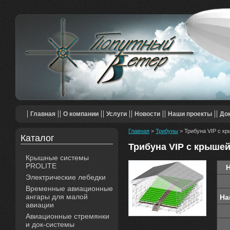
Главная
О компании
Услуги
Новости
Наши проекты
До
Главная
>
Трибуны
> Трибуна VIP с к
Каталог
Трибуна VIP с крышей
Крышные системы
PROLITE
Электрические лебедки
Временные авиационные
ангары для малой
На
авиации
Авиационные стремянки
и док-системы