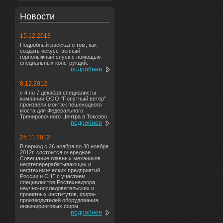
Новости
15.12.2013
Подробный рассказ о том, как
создать искусственный
горнолыжный спуск с помощью
специальных конструкций.
подробнее
8.12.2012
с 4 по 7 декабря специалисты
компании ООО "Попутный ветер"
произвели монтаж пешеходного
моста для Федерального
Тренировочного Центра в Токсово.
подробнее
25.11.2012
В период с 26 ноября по 30 ноября
2012г. состоится очередное
Совещание главных механиков
нефтеперерабатывающих и
нефтехимических предприятий
России и СНГ с участием
специалистов Ростехнадзора,
научно-исследовательских и
проектных институтов, фирм-
производителей оборудования,
инжиниринговых фирм.
подробнее