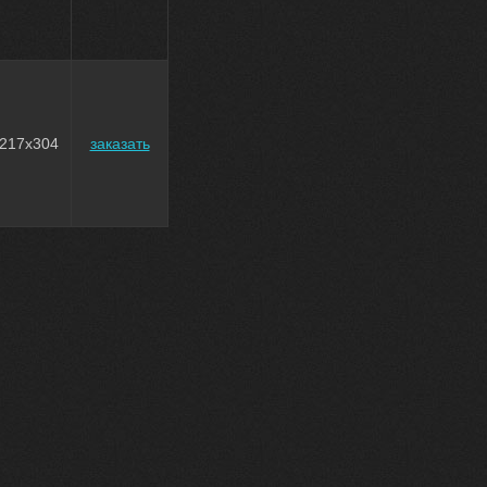
217x304
заказать