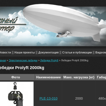
Новости
Наши проекты
Документация
Статьи и публикации
Видео
авная
>
Электрические лебедки
>
Лебедки Prolyft
> Лебедки Prolyft 2000kg
ебедки Prolyft 2000kg
Фото
Наименование
Макс. нагрузка (кг)
Габа
PLE-13-010
2000
480x