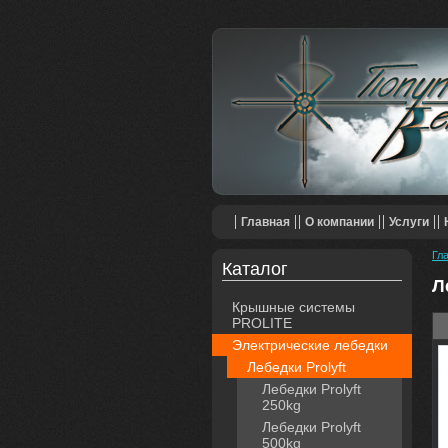
Главная
О компании
Услуги
Гл
Каталог
Л
Крышные системы
PROLITE
Электрические лебедки
Лебедки Prolyft
Лебедки Prolyft
250kg
Лебедки Prolyft
500kg