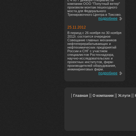
с 4 по 7 декабря специалисты
компании ООО "Попутный ветер"
произвели монтаж пешеходного
моста для Федерального
Тренировочного Центра в Токсово.
подробнее
25.11.2012
В период с 26 ноября по 30 ноября
2012г. состоится очередное
Совещание главных механиков
нефтеперерабатывающих и
нефтехимических предприятий
России и СНГ с участием
специалистов Ростехнадзора,
научно-исследовательских и
проектных институтов, фирм-
производителей оборудования,
инжиниринговых фирм.
подробнее
Главная
О компании
Услуги