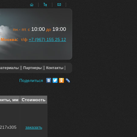
10:00
19:00
пн.- пт. с
до
Москва:
т/ф
+7 (967) 155 25 12
материалы
Партнеры
Контакты
Поделиться
риты, мм
Стоимость
217x305
заказать