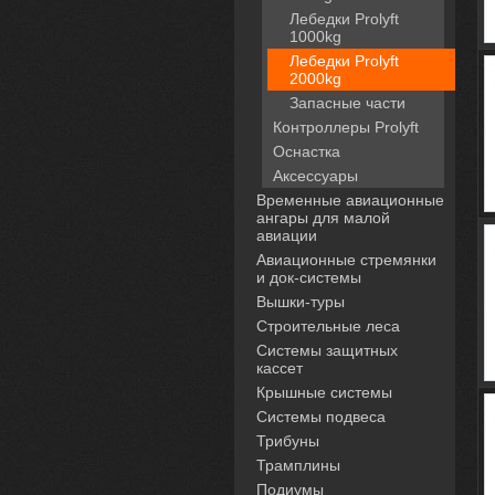
Лебедки Prolyft
1000kg
Лебедки Prolyft
2000kg
Запасные части
Контроллеры Prolyft
Оснастка
Аксессуары
Временные авиационные
ангары для малой
авиации
Авиационные стремянки
и док-системы
Вышки-туры
Строительные леса
Системы защитных
кассет
Крышные системы
Системы подвеса
Трибуны
Трамплины
Подиумы