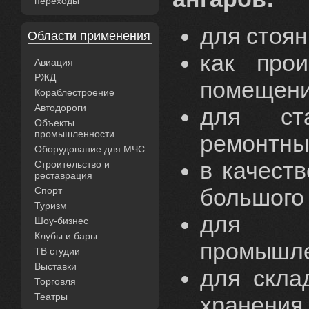
переходы
для стоян
Области применения
как прои
Авиация
РЖД
помещен
Кораблестроение
Автодороги
для ст
Объекты
промышленности
ремонтны
Оборудование для МЧС
в качест
Строительство и
реставрация
большого
Спорт
Туризм
для у
Шоу-бизнес
Клубы и бары
промышле
ТВ студии
Выставки
для скла
Торговля
Театры
хранения