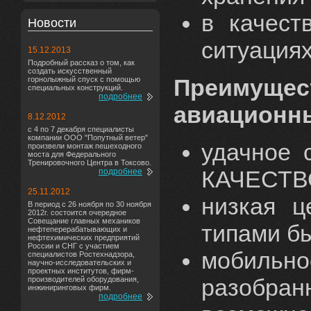
в качест
Новости
ситуация
15.12.2013
Подробный рассказ о том, как
создать искусственный
Преиму
горнолыжный спуск с помощью
специальных конструкций.
подробнее
авиационны
8.12.2012
с 4 по 7 декабря специалисты
компании ООО "Попутный ветер"
удачное 
произвели монтаж пешеходного
моста для Федерального
Тренировочного Центра в Токсово.
КАЧЕСТВ
подробнее
25.11.2012
низкая ц
В период с 26 ноября по 30 ноября
2012г. состоится очередное
Совещание главных механиков
типами б
нефтеперерабатывающих и
нефтехимических предприятий
России и СНГ с участием
мобильно
специалистов Ростехнадзора,
научно-исследовательских и
проектных институтов, фирм-
разобран
производителей оборудования,
инжиниринговых фирм.
подробнее