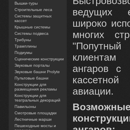
Быстровозв
Вышки-туры
ведущих е
Строительные леса
Системы защитных
широко исп
кассет
Крышные системы
многих ст
Системы подвеса
Трибуны
"Попутный
Трамплины
Подиумы
клиентам 
Сценические конструкции
Звуковые порталы
ангаров с
Звуковые башни Prolyte
кассетной
Пультовые башни
Конструкции для
авиации.
размещения рекламы
Конструкции для
театральных декораций
Возможн
Павильоны
Смотровые площадки
констру
Лестничные марши
Пешеходные мосты и
ангаров: