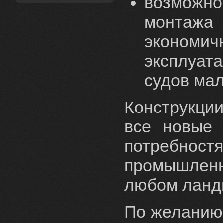
возможн
монтажа 
экономи
эксплуа
судов ма
Конструкции
все новые 
потребност
промышленно
любом ланд
По желанию 