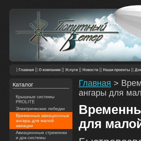
Главная
О компании
Услуги
Новости
Наши проекты
До
Главная
> Врем
Каталог
ангары для ма
Крышные системы
PROLITE
Временны
Электрические лебедки
Временные авиационные
для мало
ангары для малой
авиации
Авиационные стремянки
и док-системы