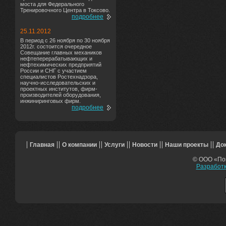
моста для Федерального
Тренировочного Центра в Токсово.
подробнее
25.11.2012
В период с 26 ноября по 30 ноября
2012г. состоится очередное
Совещание главных механиков
нефтеперерабатывающих и
нефтехимических предприятий
России и СНГ с участием
специалистов Ростехнадзора,
научно-исследовательских и
проектных институтов, фирм-
производителей оборудования,
инжиниринговых фирм.
подробнее
Главная
О компании
Услуги
Новости
Наши проекты
До
© ООО «Поп
Разработк