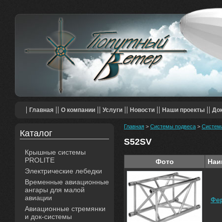
Главная
О компании
Услуги
Новости
Наши проекты
До
Главная
>
Системы подвеса
>
Система
Каталог
S52SV
Крышные системы
PROLITE
Фото
Наи
Электрические лебедки
Временные авиационные
ангары для малой
авиации
Фе
Авиационные стремянки
и док-системы