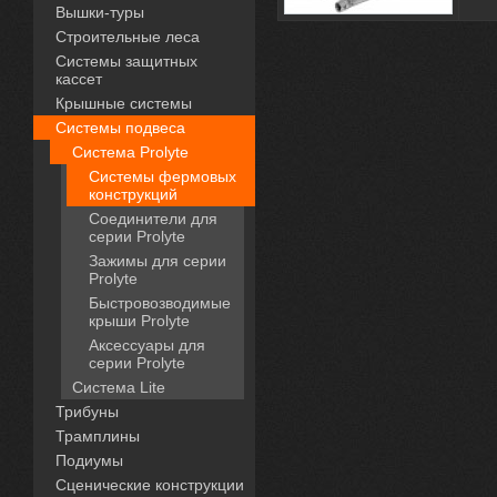
Вышки-туры
Строительные леса
Системы защитных
кассет
Крышные системы
Системы подвеса
Система Prolyte
Системы фермовых
конструкций
Соединители для
серии Prolyte
Зажимы для серии
Prolyte
Быстровозводимые
крыши Prolyte
Аксессуары для
серии Prolyte
Система Lite
Трибуны
Трамплины
Подиумы
Сценические конструкции