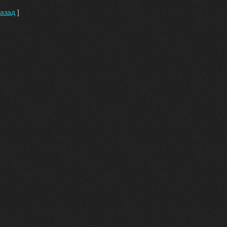
азад
]