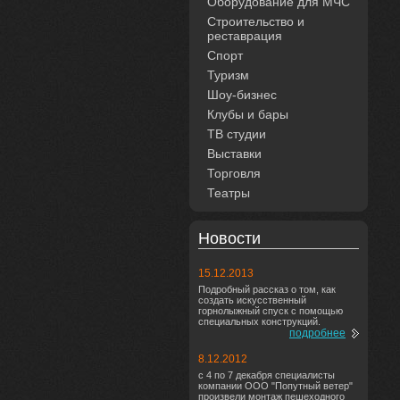
Оборудование для МЧС
Строительство и
реставрация
Спорт
Туризм
Шоу-бизнес
Клубы и бары
ТВ студии
Выставки
Торговля
Театры
Новости
15.12.2013
Подробный рассказ о том, как
создать искусственный
горнолыжный спуск с помощью
специальных конструкций.
подробнее
8.12.2012
с 4 по 7 декабря специалисты
компании ООО "Попутный ветер"
произвели монтаж пешеходного