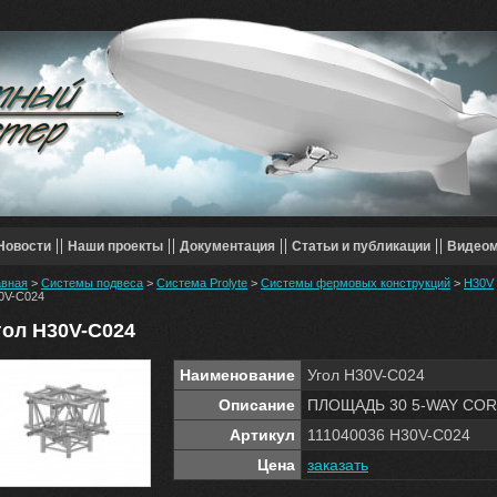
Новости
Наши проекты
Документация
Статьи и публикации
Видео
авная
>
Системы подвеса
>
Система Prolyte
>
Системы фермовых конструкций
>
H30V
0V-C024
гол H30V-C024
Наименование
Угол H30V-C024
Описание
ПЛОЩАДЬ 30 5-WAY CO
Артикул
111040036 H30V-C024
Цена
заказать