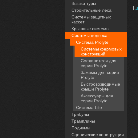
Вышки-туры
[
н
Строительные леса
Системы защитных
кассет
Крышные системы
Системы подвеса
Система Prolyte
Системы фермовых
конструкций
Соединители для
серии Prolyte
Зажимы для серии
Prolyte
Быстровозводимые
крыши Prolyte
Аксессуары для
серии Prolyte
Система Lite
Трибуны
Трамплины
Подиумы
Сценические конструкции