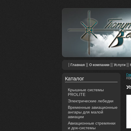
Главная
О компании
Услуги
Гл
Каталог
H3
У
Крышные системы
PROLITE
Электрические лебедки
Временные авиационные
ангары для малой
авиации
Авиационные стремянки
и док-системы