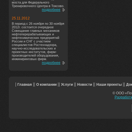
моста для Федерального
Тренировочного Центра в Токсово.
подробнее
25.11.2012
В период с 26 ноября по 30 ноября
2012г. состоится очередное
Совещание главных механиков
нефтеперерабатывающих и
нефтехимических предприятий
России и СНГ с участием
специалистов Ростехнадзора,
научно-исследовательских и
проектных институтов, фирм-
производителей оборудования,
инжиниринговых фирм.
подробнее
Главная
О компании
Услуги
Новости
Наши проекты
До
© ООО «Поп
Разработк