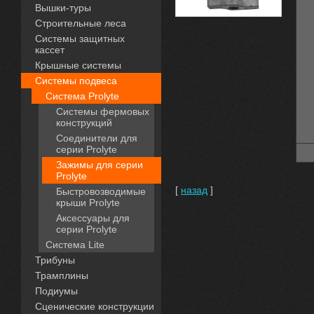
Вышки-туры
Строительные леса
Системы защитных
кассет
Крышные системы
Системы подвеса
Система Prolyte
Системы фермовых
конструкций
Соединители для
серии Prolyte
Зажимы для серии
Prolyte
[
назад
]
Быстровозводимые
крыши Prolyte
Аксессуары для
серии Prolyte
Система Lite
Трибуны
Трамплины
Подиумы
Сценические конструкции