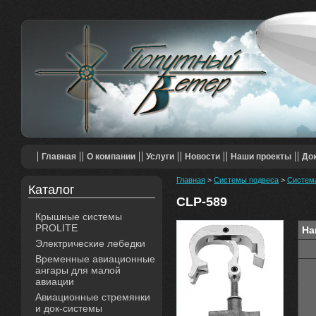
Главная
О компании
Услуги
Новости
Наши проекты
До
Главная
>
Системы подвеса
>
Система
Каталог
CLP-589
Крышные системы
PROLITE
На
Электрические лебедки
Временные авиационные
ангары для малой
авиации
Авиационные стремянки
и док-системы