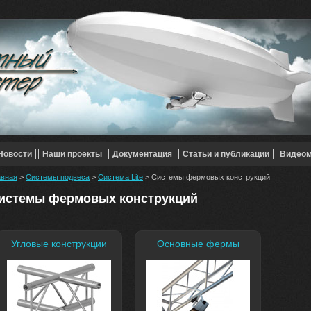
Новости
Наши проекты
Документация
Статьи и публикации
Видео
авная
>
Системы подвеса
>
Система Lite
> Системы фермовых конструкций
истемы фермовых конструкций
Угловые конструкции
Основные фермы