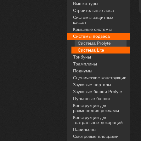
Вышки-туры
Строительные леса
Системы защитных
кассет
Крышные системы
Системы подвеса
Система Prolyte
Система Lite
Трибуны
Трамплины
Подиумы
Сценические конструкции
Звуковые порталы
Звуковые башни Prolyte
Пультовые башни
Конструкции для
размещения рекламы
Конструкции для
театральных декораций
Павильоны
Смотровые площадки