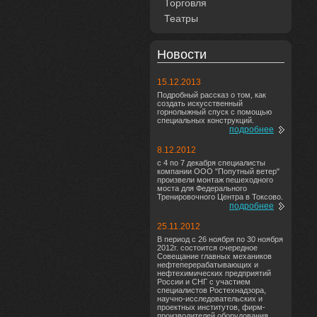
Торговля
Театры
Новости
15.12.2013
Подробный рассказ о том, как
создать искусственный
горнолыжный спуск с помощью
специальных конструкций.
подробнее
8.12.2012
с 4 по 7 декабря специалисты
компании ООО "Попутный ветер"
произвели монтаж пешеходного
моста для Федерального
Тренировочного Центра в Токсово.
подробнее
25.11.2012
В период с 26 ноября по 30 ноября
2012г. состоится очередное
Совещание главных механиков
нефтеперерабатывающих и
нефтехимических предприятий
России и СНГ с участием
специалистов Ростехнадзора,
научно-исследовательских и
проектных институтов, фирм-
производителей оборудования,